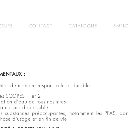
TURE
CONTACT
CATALOGUE
EMPLO
ENTAUX :
vités de manière responsable et durable.
des SCOPES 1 et 2
mation d’eau de tous nos sites
la mesure du possible
n des substances préoccupantes, notamment les PFAS, da
phase d’usage et en fin de vie