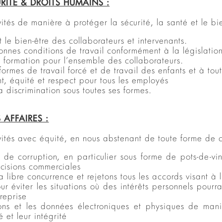
ITÉ & DROITS HUMAINS :
vités de manière à protéger la sécurité, la santé et le b
t le bien-être des collaborateurs et intervenants.
onnes conditions de travail conformément à la législation
 formation pour l’ensemble des collaborateurs.
s formes de travail forcé et de travail des enfants et à to
nt, équité et respect pour tous les employés
la discrimination sous toutes ses formes.
S AFFAIRES
:
vités avec équité, en nous abstenant de toute forme de 
 de corruption, en particulier sous forme de pots-de-v
écisions commerciales
 libre concurrence et rejetons tous les accords visant à 
 éviter les situations où des intérêts personnels pourrai
reprise
ons et les données électroniques et physiques de mani
é et leur intégrité